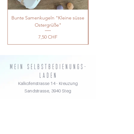
Bunte Samenkugeln "Kleine süsse
Ostergrüße"
Preis
7,50 CHF
MEIN selbstbedienungs-
laden
Kalkofenstrasse 14 - Kreuzung
Sandstrasse, 3940 Steg
Kontakt
Tel.:
079 300 45 38
E-Mail:
info@sarahs-dekowerkstatt.com