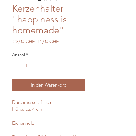
Kerzenhalter
"happiness is
homemade"
Standardpreis
Sale-
 22,00 CHF 
11,00 CHF
Preis
Anzahl
*
In den Warenkorb
Durchmesser: 11 cm
Höhe: ca. 4 cm
Eichenholz