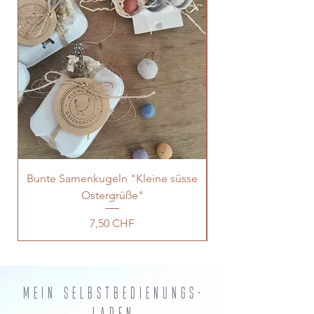
Durchmesser von 22mm. Auf der
Rückseite ist das Eulenschnitt Logo
per Laser eingraviert.
Naturprodukt: Farbe und Form
können abweichend sein.
Bunte Samenkugeln "Kleine süsse
Ostergrüße"
Preis
7,50 CHF
MEIN selbstbedienungs-
laden