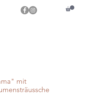
ama" mit
lumensträussche