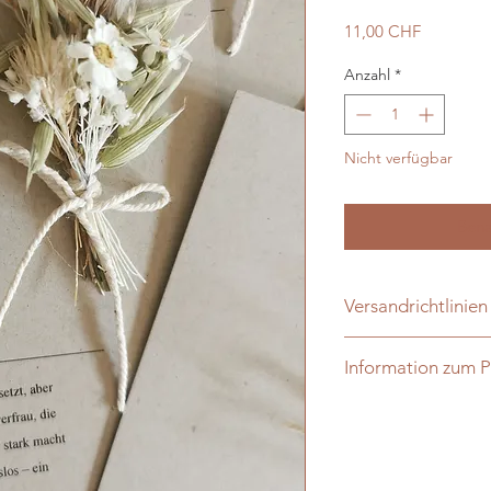
Preis
11,00 CHF
Anzahl
*
Nicht verfügbar
Bena
Versandrichtlinien
Gegen einen Aufprei
Information zum 
Produkt per Post zuz
zweckmässig verpackt
Naturprodukt: Farb
Transportschäden w
sein.